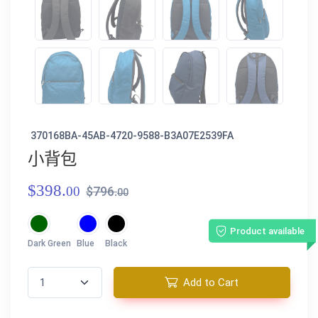
370168BA-45AB-4720-9588-B3A07E2539FA
小背包
$398.
00
$796.
00
Product available
Dark Green
Blue
Black
Add to Cart