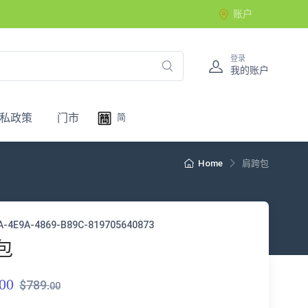
账户
登录
我的账户
私政策
门市
简
Home
肩跨包
A-4E9A-4869-B89C-819705640873
包
00
$789.
00