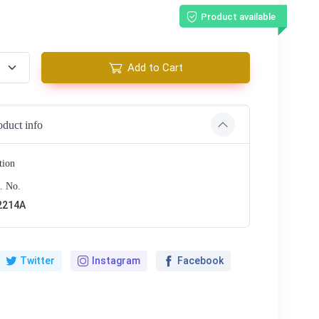
Product available
Add to Cart
oduct info
tion
. No.
2214A
Twitter
Instagram
Facebook