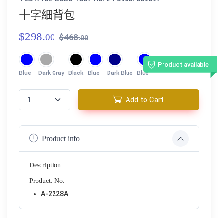
十字細背包
$298.
00
$468.
00
Product available
Blue
Dark Gray
Black
Blue
Dark Blue
Blue
Add to Cart
Product info
Description
Product. No.
A-2228A