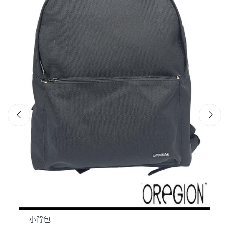
小背包
小