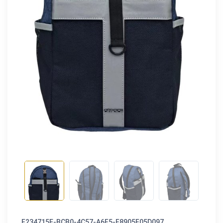
F234715E-BCB0-4C57-A6F5-F8905F05D097